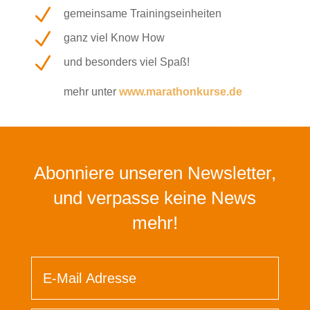
N
gemeinsame Trainingseinheiten
N
ganz viel Know How
N
und besonders viel Spaß!
mehr unter
www.marathonkurse.de
Abonniere unseren Newsletter,
und verpasse keine News
mehr!